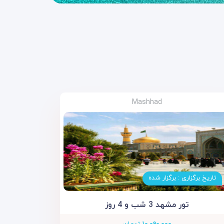
Mashhad
تاریخ برگزاری : برگزار شده
تور مشهد 3 شب و 4 روز