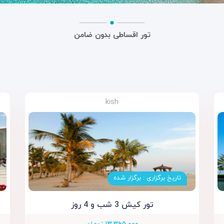
تور اقساطی بدون ضامن
kish
تاریخ برگزاری : برگزار شده
تور کیش 3 شب و 4 روز