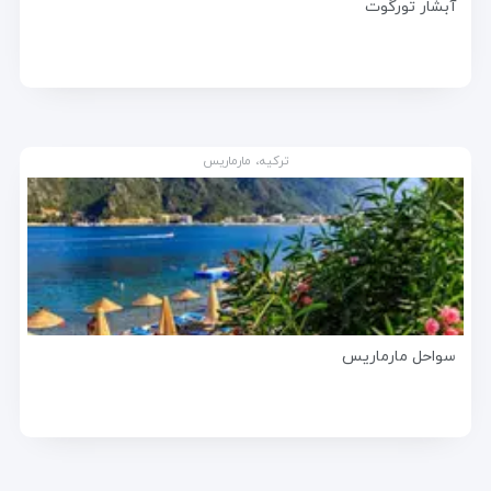
آبشار تورگوت
ترکیه، مارماریس
سواحل مارماریس