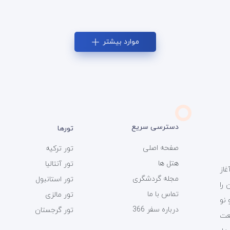
موارد بیشتر
دسترسی سریع
تورها
صفحه اصلی
تور ترکیه
هتل ها
تور آنتالیا
ی سفر 366 فعالیت خود را از سال 1393 آغاز
مجله گردشگری
تور استانبول
را
تماس با ما
تور مالزی
 نو
درباره سفر 366
تور گرجستان
عت