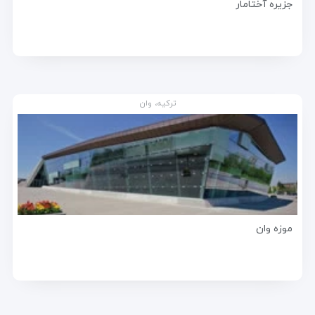
جزیره آختامار
ترکیه، وان
موزه وان