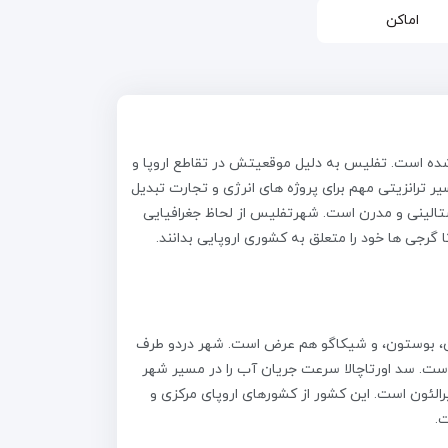
اماکن
ور است که در سواحل رودخانه کورا (کر) با جمعیتی حدود 1.5 میلیون نفر واقع شده است. تفلیس به دلیل موقعیتش در تقاطع اروپا و
 ترانزیتی مهم برای پروژه های انرژی و تجارت تبدیل
تالینی و مدرن است. شهرتفلیس از لحاظ جغرافیایی
گرجی ها خود را متعلق به کشوری اروپایی بدانند.
ند، استانبول، رم، بارسلون، بوستون، و شیکاگو هم عرض است. شهر دردو طرف
 که از کوه‌های ترکیه سرچشمه می‌گیرد به طول 36 کیلومتر در شهر جاری است. سد اورتاچالا سرعت جریان آب را در مسیر شهر
کاهش می‌دهد و رژیم آبی آن را تنظیم می‌کند. ‏‏مساحت گرجستان 69,900 کیلومتر مربع و اندکی بزرگتر از‎ سریلانکا و کوچکتر از‎ ‎سیرالئون‎ ‎است‎.‎‏ این کشور از ‏کشورهای اروپای مرکزی و