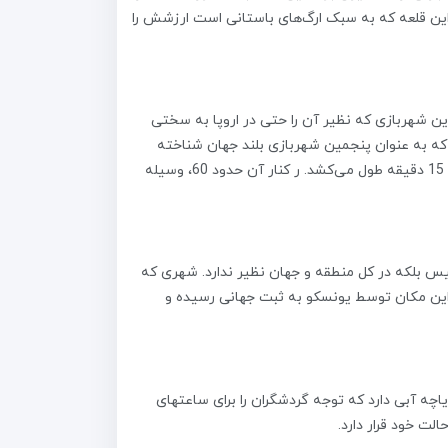
 این قلعه که به سبک ارگ‌های باستانی است ارزشش را
یجان انگیز هستید شهربازی متاتسمیندا را حتما امتحان کنید. وجود قطارهای مارپیچ با ارتفاع 60 متر در این شهربازی که نظیر آن را حتی در اروپا به سختی
ت که به عنوان پنجمین شهربازی بلند جهان شناخته
می‌شود. این مکان بر روی تپه بلند شهر تفلیس بنا شده است و تمام شهر از آن بالا قابل رویت است. هر دور حرکت این چرخ و فلک 15 دقیقه طول می‌کشد. ر کنار آن حدود 60، وسیله
س بلکه در کل منطقه و جهان نظیر ندارد. شهری که
 این‌ مکان توسط یونسکو به ثبت جهانی رسیده و
فع و دریاچه آبی دارد که توجه گردشگران را برای ساعتهای
لت خود قرار دارد.