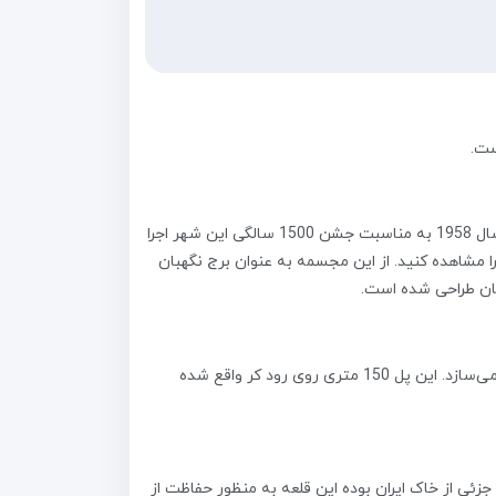
ست.
مجسمه مادر که در تفلیس به نام کارتلیس ددا شناخته می‌شود. این مجسمه به عنوان نماد شهر تفلیس شناخته می‌شود که در سال 1958 به مناسبت جشن 1500 سالگی این شهر اجرا
شاهده کنید. از این مجسمه به عنوان برج نگهبان
ان طراحی شده است.
با وجود 6040 لامپ ال ای دی که شب‌ها روشن می‌شوند و برنامه‌های موسیقی شبانه و رقص آب مکانی رویایی در شب را می‌سازد. این پل 150 متری روی رود کر واقع شده
ئی از خاک ایران بوده این قلعه به منظور حفاظت از