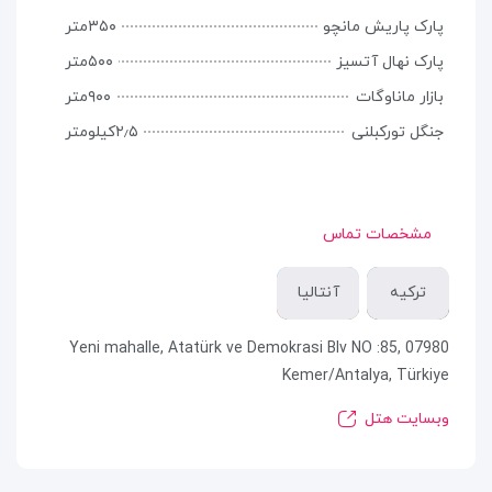
پارک پاریش مانچو
۳۵۰متر
پارک نهال آتسیز
۵۰۰متر
بازار ماناوگات
۹۰۰متر
جنگل تورکبلنی
۲٫۵کیلومتر
مشخصات تماس
ترکیه
آنتالیا
Yeni mahalle, Atatürk ve Demokrasi Blv NO :85, 07980
Kemer/Antalya, Türkiye
وبسایت هتل