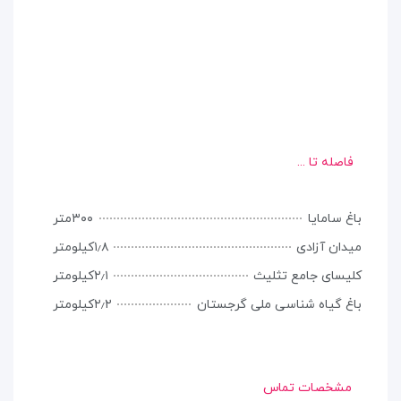
فاصله تا ...
باغ سامایا
۳۰۰متر
میدان آزادی
۱٫۸کیلومتر
کلیسای جامع تثلیث
۲٫۱کیلومتر
باغ گیاه شناسی ملی گرجستان
۲٫۲کیلومتر
مشخصات تماس