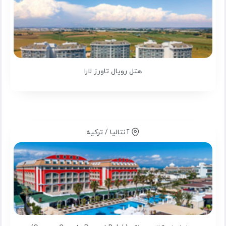
هتل رویال تاورز لارا
آنتالیا / ترکیه