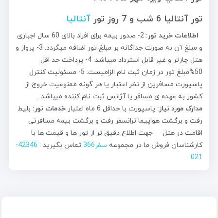
تور آنتالیا 6 شب و 7 روز تور
آنتالیا
اطلاعات خرید تور:
2- صدور بیمه برای افراد بالای 60 سال اجباری
و مبلغ آن به صورت جداگانه بر مبلغ تور اضافه میگردد. 3- پرواز و
هتل چارتر و غیر قابل استرداد میباشد. 4- پرداخت حد اقل
50%مبلغ تور در زمان ثبت نام الزامیست. 5- مسئولیت کنترل
پاسپورت مسافرین از نظر اعتبار یا هر گونه ممنوعیت خروج از
کشور به عهده ی مسافر یا آژانس ثبت نام کننده میباشد .
مدارک مورد نیاز:
پاسپورت با حداقل 6 ماه اعتبار
خدمات تور:
بلیط
رفت و برگشت هواپیما ترانسفر رفت و برگشت بیمه مسافرتی
اقامت در هتل جهت اطلاع دقیق تر از تور ها و قیمت ها با
کارشناسان فروش ما در مجموعه
سفر366
تماس بگیرید :
42346-
021