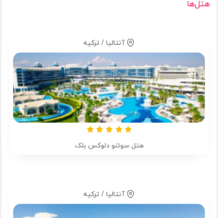
هتل‌ها
آنتالیا / ترکیه
هتل سوئنو دلوکس بلک
آنتالیا / ترکیه