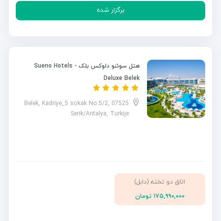
برگزار شده
هتل سوئنو دلوکس بلک - Sueno Hotels
Deluxe Belek
Belek, Kadriye_5 sokak No:5/2, 07525
Serik/Antalya, Turkije
اتاق دو تخته (دابل)
۱۷۵,۹۹۰,۰۰۰ تومان