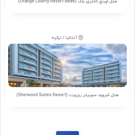
هتل اورنج کانتری بلک (Orange County Resort Belek)
آنتالیا / ترکیه
هتل شروود سوییتز ریزورت (Sherwood Suites Resort)