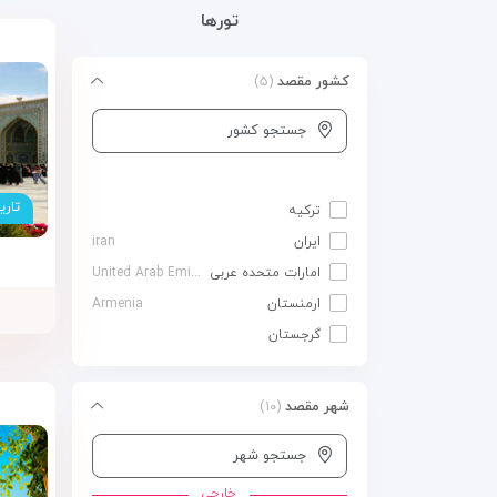
تورها
کشور مقصد
(۵)
جستجو کشور
تاری
ترکیه
ایران
iran
ت
امارات متحده عربی
United Arab Emirates
ارمنستان
Armenia
گرجستان
شهر مقصد
(۱۰)
جستجو شهر
خارجی