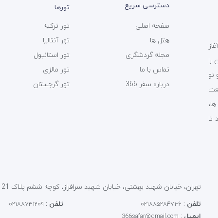
دسترسی سریع
تورها
صفحه اصلی
تور ترکیه
هتل ها
تور آنتالیا
ی سفر 366 فعالیت خود را از سال 1393 آغاز
مجله گردشگری
تور استانبول
را
تماس با ما
تور مالزی
 نو
درباره سفر 366
تور گرجستان
عت
ت ها،
 تا
تهران، خیابان شهید بهشتی، خیابان شهید سرافراز، کوچه ششم پلاک 21 کد پستی : 1586856913
تلفن
:
تلفن
:
۰۲۱۸۸۷۳۱۲۰۹
۶-۰۲۱۸۸۵۲۸۴۷۱
ایمیل
:
366safar@gmail.com