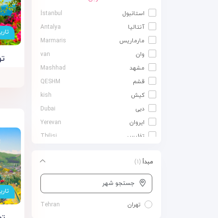
استانبول
İstanbul
آنتالیا
Antalya
تاری
مارماریس
Marmaris
وان
van
تور
مشهد
Mashhad
قشم
QESHM
کیش
kish
دبی
Dubai
ایروان
Yerevan
تفلیس
Tbilisi
مبدأ
(۱)
جستجو شهر
تاری
تهران
Tehran
تور