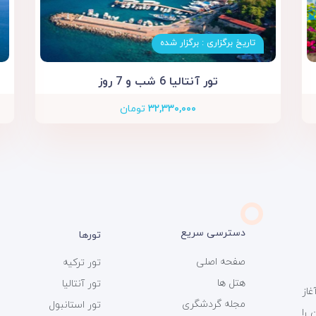
تاریخ برگزاری : برگزار شده
تور آنتالیا 6 شب و 7 روز
۳۲,۳۳۰,۰۰۰
تومان
دسترسی سریع
تورها
صفحه اصلی
تور ترکیه
هتل ها
تور آنتالیا
ی سفر 366 فعالیت خود را از سال 1393 آغاز
مجله گردشگری
تور استانبول
را