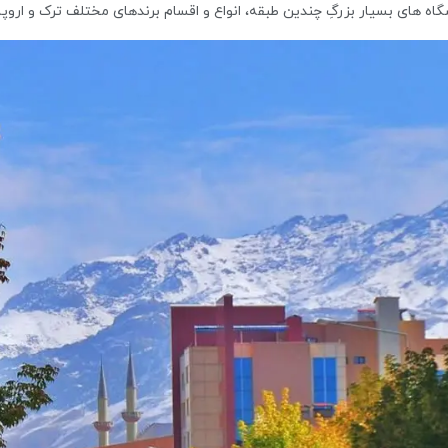
اه های بسیار بزرگِ چندین طبقه، انواع و اقسام برندهای مختلف ترک ‏و اروپا