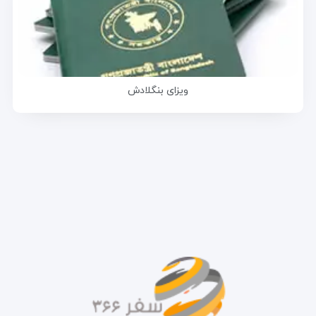
ویزای بنگلادش