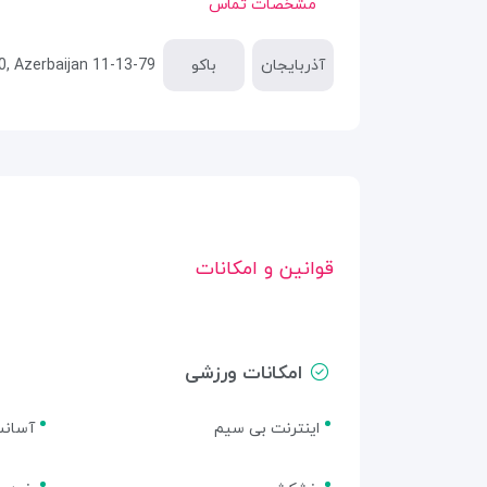
مشخصات تماس
آذربایجان
باکو
11-13-79 MAGOMAYEV STR., BAKU Baku, 1000, Azerbaijan
قوانین و امکانات
امکانات ورزشی
اینترنت بی سیم
آسانس