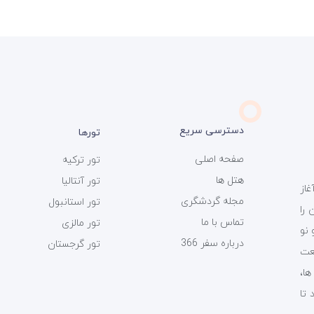
دسترسی سریع
تورها
صفحه اصلی
تور ترکیه
هتل ها
تور آنتالیا
ی سفر 366 فعالیت خود را از سال 1393 آغاز
مجله گردشگری
تور استانبول
را
تماس با ما
تور مالزی
 نو
درباره سفر 366
تور گرجستان
عت
ت ها،
 تا