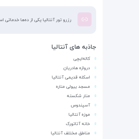
رزرو تور آنتالیا یکی از ده‌ها خدماتی 
جاذبه های آنتالیا
کاله‌ایچی
دروازه هادریان
اسکله قدیمی آنتالیا
مسجد ییولی مناره
منار شکسته
آسپندوس
موزه آنتالیا
خانه آتاتورک
مناطق مختلف آنتالیا