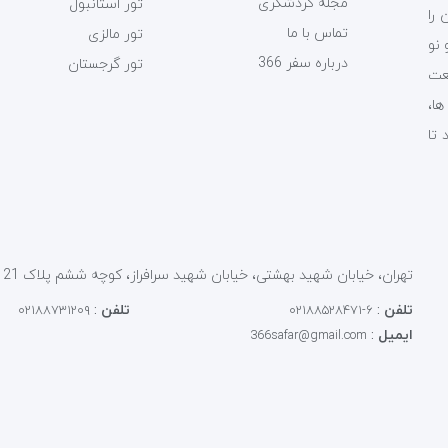
مجله گردشگری
تور استانبول
را
تماس با ما
تور مالزی
 نو
درباره سفر 366
تور گرجستان
عت
ت ها،
 تا
تهران، خیابان شهید بهشتی، خیابان شهید سرافراز، کوچه ششم پلاک 21 کد پستی : 1586856913
تلفن
:
تلفن
:
۰۲۱۸۸۷۳۱۲۰۹
۶-۰۲۱۸۸۵۲۸۴۷۱
ایمیل
:
366safar@gmail.com