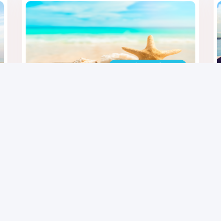
تاریخ برگزاری : برگزار شده
تور قشم 3 شب و 4 روز
۱۴,۰۹۰,۰۰۰
تومان
هتل های پیشنهادی
استانبول / ترکیه
دبی / امارات متحده عرب