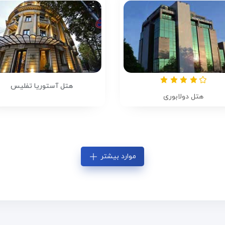
هتل آستوریا تفلیس
هتل دولابوری
موارد بیشتر