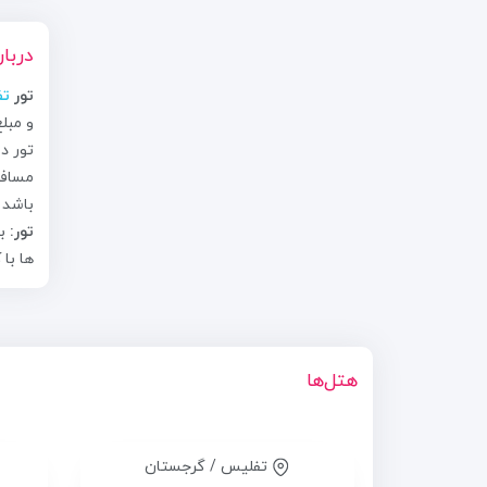
دربار
ﺗﻮﺭ
ت
باشد 
تور:
بل
ها با
هتل‌ها
تفلیس / گرجستان