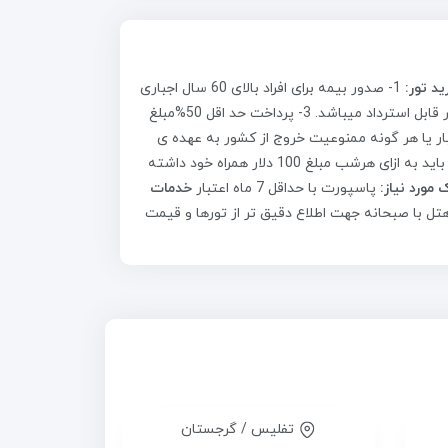
د تور:
1- صدور بیمه برای افراد بالای 60 سال اجباری
و مبلغ آن به صورت جداگانه بر مبلغ تور اضافه میگردد. 2- پرواز و هتل چارتر و غیر قابل استرداد میباشد. 3- پرداخت حد اقل 50%مبلغ
رین از نظر اعتبار یا هر گونه ممنوعیت خروج از کشور به عهده ی
مسافر یا آژانس ثبت نام کننده میباشد . 5-طبق قوانین کشور گرجستان هر مسافر باید به ازای هرشب مبلغ 100 دلار همراه خود داشته
 مورد نیاز:
پاسپورت با حداقل 7 ماه اعتبار
خدمات
ل با صبحانه جهت اطلاع دقیق تر از تورها و قیمت
تفلیس / گرجستان