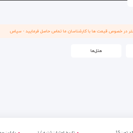
شتر در خصوص قیمت ها با کارشناسان ما تماس حاصل فرمایید - سپاس
هتل‌ها
د تور:
15
تاریخ اعتبار:
شنبه / ۱
پایان:
جمعه 