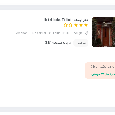
هتل ایساکا - Hotel Isaka Tbilisi
Avlabari, 6 Nasakirali St, Tbilisi 0100, Georgia
سرویس
اتاق با صبحانه (BB)
اق دو تخته (دابل)
۳۷,۸۰۷,۰ تومان