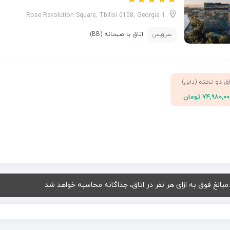
1 Rose Revolution Square, Tbilisi 0108, Georgia
سرویس
اتاق با صبحانه (BB)
اق دو تخته (دابل)
۷۴,۹۸۰,۰ تومان
.مبالغ فوق به ازای هر نفر در اتاق، جداگانه محاسبه خواهد شد