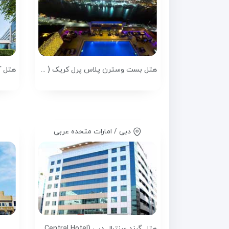
هتل بست وسترن پلاس پرل کریک ( Best Western Plus Pearl Creek )
دبی / امارات متحده عربی
هتل گرند سنترال دبی (Grand Central Hotel)