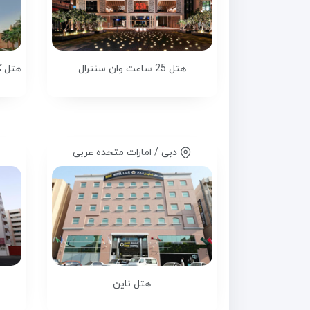
هتل 25 ساعت وان سنترال
دبی / امارات متحده عربی
هتل ناین