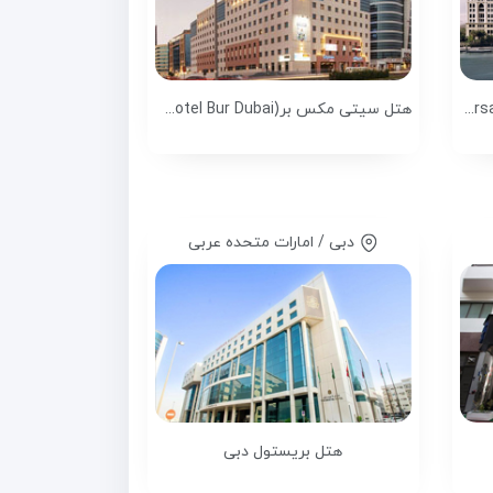
هتل پلازو ورساچه دبی (Palazzo Versace Dubai)
هتل سیتی مکس بر(Citymax Hotel Bur Dubai)
دبی / امارات متحده عربی
هتل بریستول دبی