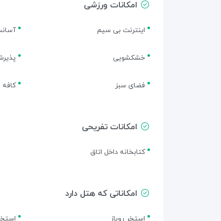
امکانات ورزشی
اینترنت بی سیم
آسانس
خشکشویی
پذیرش 24 س
فضای سبز
کافه 
امکانات تفریحی
کتابخانه داخل اتاق
امکاناتی که هتل دارد
استخر روباز
استخر