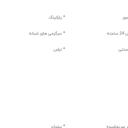
ور
پارکینگ
اعته
سرگرمی های شبانه
سنتی
تراس
 سرپوشیده
بیلیارد