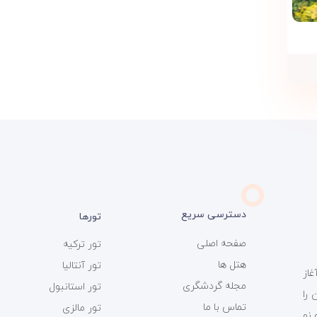
دسترسی سریع
تورها
صفحه اصلی
تور ترکیه
هتل ها
تور آنتالیا
ی سفر 366 فعالیت خود را از سال 1393 آغاز
مجله گردشگری
تور استانبول
را
تماس با ما
تور مالزی
 نو