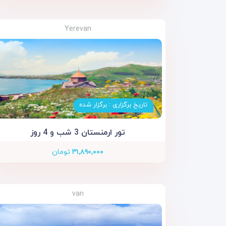
Yerevan
تاریخ برگزاری : برگزار شده
تور ارمنستان 3 شب و 4 روز
۳۱,۸۹۰,۰۰۰
تومان
van