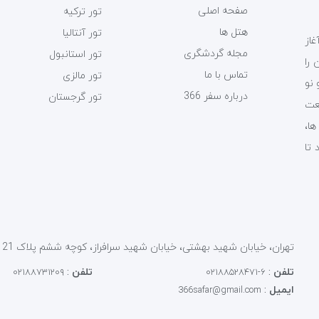
صفحه اصلی
تور ترکیه
هتل ها
تور آنتالیا
ی سفر 366 فعالیت خود را از سال 1393 آغاز
مجله گردشگری
تور استانبول
را
تماس با ما
تور مالزی
 نو
درباره سفر 366
تور گرجستان
عت
ت ها،
 تا
تهران، خیابان شهید بهشتی، خیابان شهید سرافراز، کوچه ششم پلاک 21 کد پستی : 1586856913
تلفن
:
تلفن
:
۰۲۱۸۸۷۳۱۲۰۹
۶-۰۲۱۸۸۵۲۸۴۷۱
ایمیل
:
366safar@gmail.com