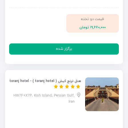
قیمت دو تخته
۱۹,۶۷۰,۰۰۰ تومان
برگزار شده
هتل ترنج کیش ( toranj hotel ) - toranj hotel
HW7F+X7P، Kish Island، Persian Gulf,
Iran