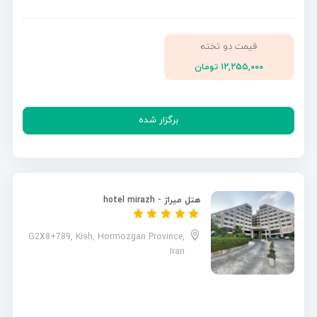
قیمت دو تخته
۱۲,۲۵۵,۰۰۰ تومان
برگزار شده
هتل میراژ - hotel mirazh
G2X8+789, Kish, Hormozgan Province,
Iran