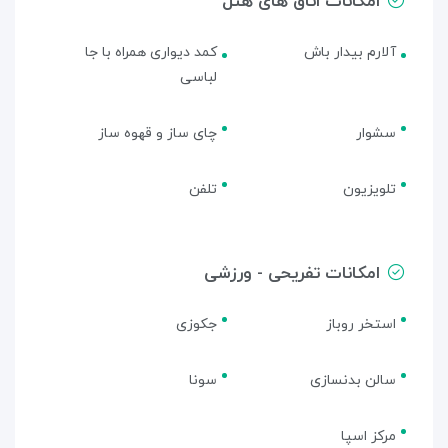
امکانات اتاق های هتل
آلارم بیدار باش
کمد دیواری همراه با جا
لباسی
سشوار
چای ساز و قهوه ساز
تلویزیون
تلفن
امکانات تفریحی - ورزشی
استخر روباز
جکوزی
سالن بدنسازی
سونا
مرکز اسپا