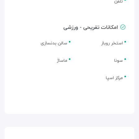
تلفن
امکانات تفریحی - ورزشی
استخر روباز
سالن بدنسازی
سونا
ماساژ
مرکز اسپا