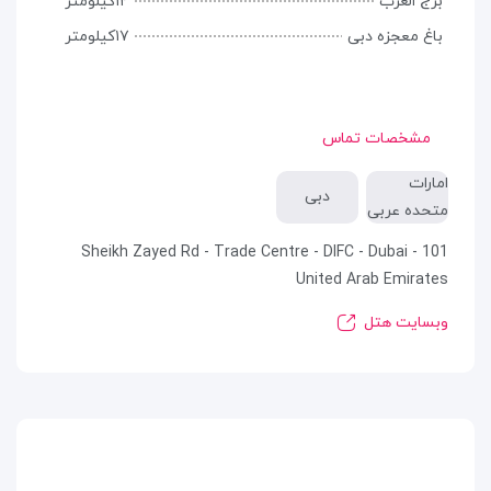
برج العرب
۱۲کیلومتر
باغ معجزه دبی
۱۷کیلومتر
مشخصات تماس
امارات
دبی
متحده عربی
101 Sheikh Zayed Rd - Trade Centre - DIFC - Dubai -
United Arab Emirates
وبسایت هتل