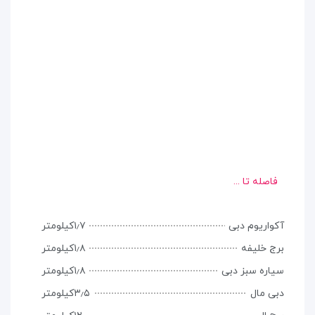
فاصله تا ...
آکواریوم دبی
۱٫۷کیلومتر
برج خلیفه
۱٫۸کیلومتر
سیاره سبز دبی
۱٫۸کیلومتر
دبی مال
۳٫۵کیلومتر