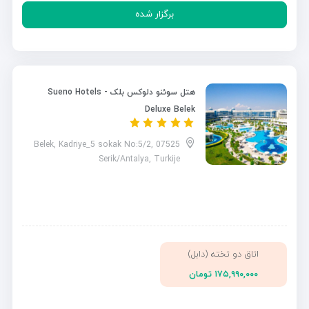
برگزار شده
هتل سوئنو دلوکس بلک - Sueno Hotels
Deluxe Belek
Belek, Kadriye_5 sokak No:5/2, 07525
Serik/Antalya, Turkije
اتاق دو تخته (دابل)
۱۷۵,۹۹۰,۰۰۰ تومان