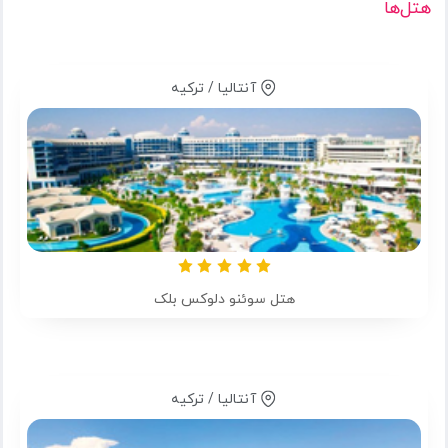
هتل‌ها
آنتالیا / ترکیه
هتل سوئنو دلوکس بلک
آنتالیا / ترکیه