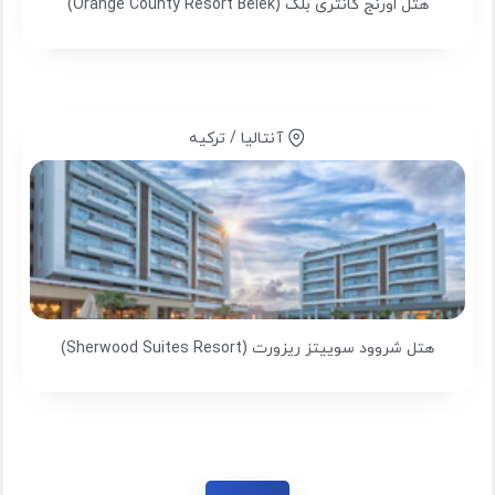
هتل اورنج کانتری بلک (Orange County Resort Belek)
آنتالیا / ترکیه
هتل شروود سوییتز ریزورت (Sherwood Suites Resort)