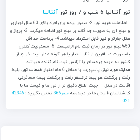
تور آنتالیا 6 شب و 7 روز تور
آنتالیا
اطلاعات خرید تور:
2- صدور بیمه برای افراد بالای 60 سال اجباری
و مبلغ آن به صورت جداگانه بر مبلغ تور اضافه میگردد. 3- پرواز و
هتل چارتر و غیر قابل استرداد میباشد. 4- پرداخت حد اقل
50%مبلغ تور در زمان ثبت نام الزامیست. 5- مسئولیت کنترل
پاسپورت مسافرین از نظر اعتبار یا هر گونه ممنوعیت خروج از
کشور به عهده ی مسافر یا آژانس ثبت نام کننده میباشد .
مدارک مورد نیاز:
پاسپورت با حداقل 6 ماه اعتبار
خدمات تور:
بلیط
رفت و برگشت هواپیما ترانسفر رفت و برگشت بیمه مسافرتی
اقامت در هتل جهت اطلاع دقیق تر از تور ها و قیمت ها با
کارشناسان فروش ما در مجموعه
سفر366
تماس بگیرید :
42346-
021