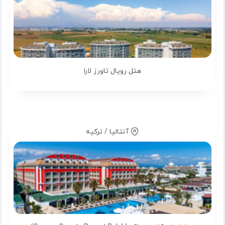
هتل رویال تاورز لارا
آنتالیا / ترکیه