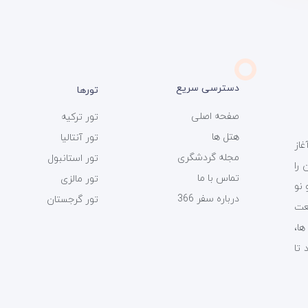
دسترسی سریع
تورها
صفحه اصلی
تور ترکیه
هتل ها
تور آنتالیا
ی سفر 366 فعالیت خود را از سال 1393 آغاز
مجله گردشگری
تور استانبول
را
تماس با ما
تور مالزی
 نو
درباره سفر 366
تور گرجستان
عت
ت ها،
 تا